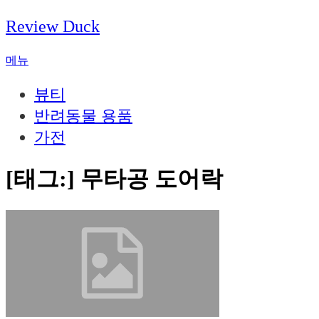
내
Review Duck
용
으
메뉴
로
바
뷰티
로
가
반려동물 용품
기
가전
[태그:]
무타공 도어락